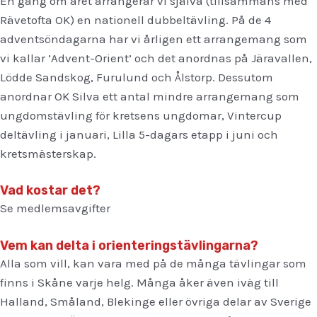
En gång om året arrangerar vi själva (tillsammans med
Rävetofta OK) en nationell dubbeltävling. På de 4
adventsöndagarna har vi årligen ett arrangemang som
vi kallar ’Advent-Orient’ och det anordnas på Järavallen,
Lödde Sandskog, Furulund och Ålstorp. Dessutom
anordnar OK Silva ett antal mindre arrangemang som
ungdomstävling för kretsens ungdomar, Vintercup
deltävling i januari, Lilla 5-dagars etapp i juni och
kretsmästerskap.
Vad kostar det?
Se medlemsavgifter
Vem kan delta i orienteringstävlingarna?
Alla som vill, kan vara med på de många tävlingar som
finns i Skåne varje helg. Många åker även iväg till
Halland, Småland, Blekinge eller övriga delar av Sverige