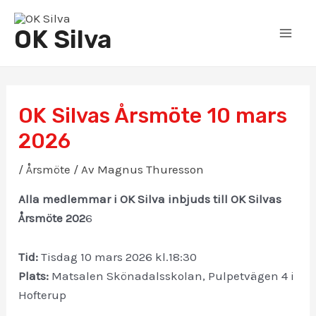
Hoppa
till
OK Silva
Mai
innehåll
Men
OK Silvas Årsmöte 10 mars
2026
/
Årsmöte
/ Av
Magnus Thuresson
Alla medlemmar i OK Silva inbjuds till OK Silvas
Årsmöte 202
6
Tid
:
Tisdag 10 mars 2026 kl.18:30
Plats:
Matsalen Skönadalsskolan, Pulpetvägen 4 i
Hofterup